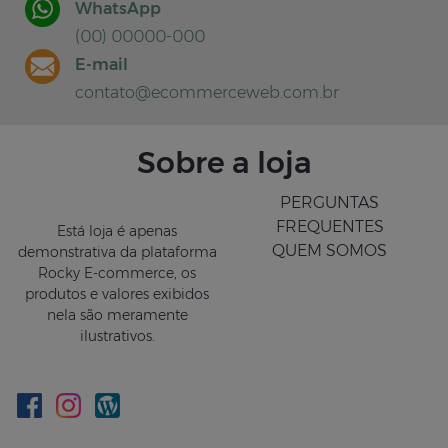
WhatsApp
(00) 00000-000
E-mail
contato@ecommerceweb.com.br
Sobre a loja
PERGUNTAS
FREQUENTES
Está loja é apenas
Batom Gloss Latex Sabor
Lip Tin
QUEM SOMOS
demonstrativa da plataforma
Rocky E-commerce, os
R$ 19,00
produtos e valores exibidos
COMPRAR
nela são meramente
ilustrativos.