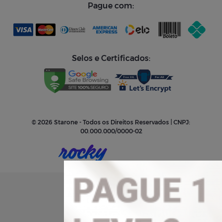
Pague com:
Selos e Certificados:
© 2026 Starone - Todos os Direitos Reservados | CNPJ:
00.000.000/0000-02