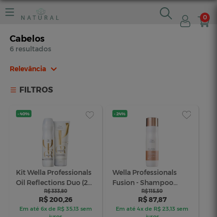
0
Cabelos
6 resultados
Relevância
Relevância
FILTROS
Mais Vendidos
Menor Preço
Maior Preço
Ordem Alfabética
- 40%
- 24%