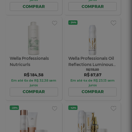
Kit Wella Professionals
Wella Profe
Oil Reflections Duo (2
Fusion - S
Produtos)
R$ 333,80
250ml
R$ 1
R$ 200,26
R$ 
Em até 6x de R$ 35,13 sem
Em até 4x de
juros
ju
COMPRAR
COM
- 24%